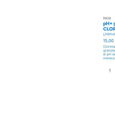
Inicio
pH+ 
CLO
LPRPH
15,00
Clorim
granula
el pH d
manera 