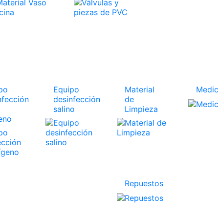
po
Equipo
Material
Medic
nfección
desinfección
de
salino
Limpieza
eno
Repuestos