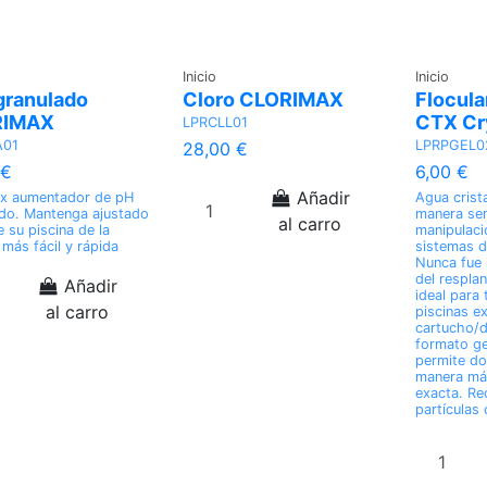
Inicio
Inicio
granulado
Cloro CLORIMAX
Flocul
RIMAX
CTX Cry
LPRCLL01
A01
LPRPGEL0
28,00 €
 €
6,00 €
Añadir
ax aumentador de pH
Agua crista
do. Mantenga ajustado
manera senc
al carro
e su piscina de la
manipulaci
más fácil y rápida
sistemas d
Nunca fue m
del respla
Añadir
ideal para 
al carro
piscinas ex
cartucho/d
formato ge
permite do
manera má
exacta. Re
partículas 