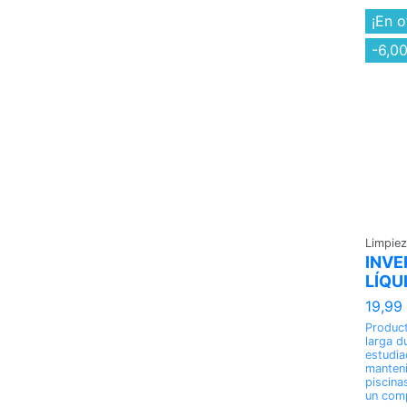
¡En o
-6,0
Limpiez
INV
LÍQU
19,99
Product
larga d
estudia
manteni
piscina
un comp