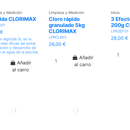
a y Medición
Limpieza y Medición
Inicio
cida CLORIMAX
Cloro rápido
3 Efect
granulado 5kg
200g 
G01
CLORIMAX
LPR3EF01
 €
LPRCLR01
28,00 €
x algicida 5L es la
más eficaz de evitar
26,00 €
ación y desarrollo de
n el agua de la piscina.
Añadir
Añadir
al carro
al carro