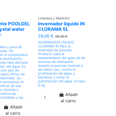
Limpieza y Medición
ante POOLGEL
Invernador líquido IN
stal water
CLORAMA 5L
2
29,00 €
38,00 €
INVERNADOR LÍQUIDO
CLORAMA IN Para la
lina y pura de
invernada de piscinas.
illa. Sin
Producto para el
ón ni complicados
mantenimiento del agua de las
e dosificación.
piscinas de intemperie
ás fácil disfrutar
durante el periodo invernal o
ndor del agua. Es
de menor uso, contra la
todo tipo de
proliferación de algas y
cepto filtros de
bacterias y evitar la
iatomeas. Su
putrefacción del agua. Envase
l monodosis le
5 kg.
sificar de una
s cómoda y
colecta las
Añadir
coloidales y las...
al carro
Añadir
al carro