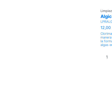
Limpiez
Algi
LPRAL
12,00
Clorima
manera 
la form
algas e