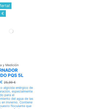
ferta!
0 €
a y Medición
ERNADOR
IDO PQS 5L
 €
25,99 €
o algicida enérgico de
uración, especialmente
do para el
miento del agua de las
s en invierno. Contiene
uesto floculante que