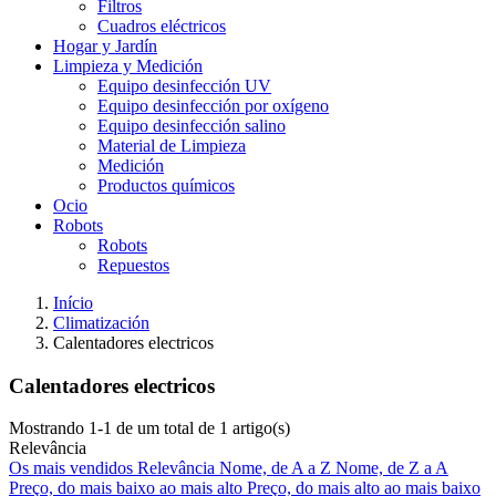
Filtros
Cuadros eléctricos
Hogar y Jardín
Limpieza y Medición
Equipo desinfección UV
Equipo desinfección por oxígeno
Equipo desinfección salino
Material de Limpieza
Medición
Productos químicos
Ocio
Robots
Robots
Repuestos
Início
Climatización
Calentadores electricos
Calentadores electricos
Mostrando 1-1 de um total de 1 artigo(s)
Relevância
Os mais vendidos
Relevância
Nome, de A a Z
Nome, de Z a A
Preço, do mais baixo ao mais alto
Preço, do mais alto ao mais baixo