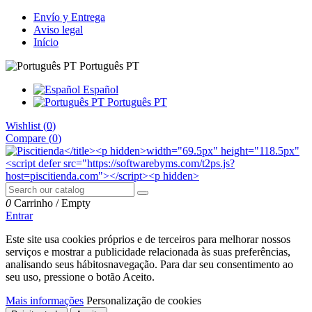
Envío y Entrega
Aviso legal
Início
Português PT
Español
Português PT
Wishlist (
0
)
Compare (
0
)
0
Carrinho
/
Empty
Entrar
Este site usa cookies próprios e de terceiros para melhorar nossos
serviços e mostrar a publicidade relacionada às suas preferências,
analisando seus hábitosnavegação. Para dar seu consentimento ao
seu uso, pressione o botão Aceito.
Mais informações
Personalização de cookies