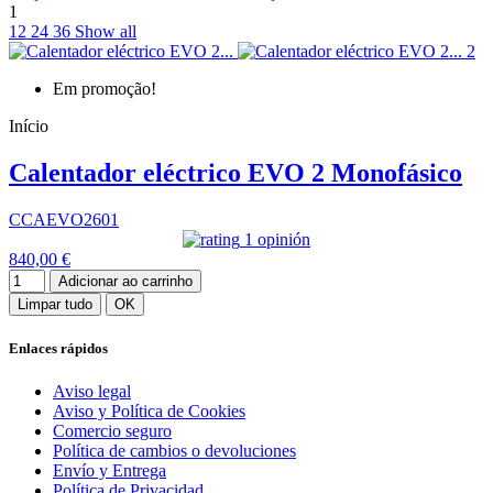
1
12
24
36
Show all
Em promoção!
Início
Calentador eléctrico EVO 2 Monofásico
CCAEVO2601
1 opinión
840,00 €
Adicionar ao carrinho
Limpar tudo
OK
Enlaces rápidos
Aviso legal
Aviso y Política de Cookies
Comercio seguro
Política de cambios o devoluciones
Envío y Entrega
Política de Privacidad