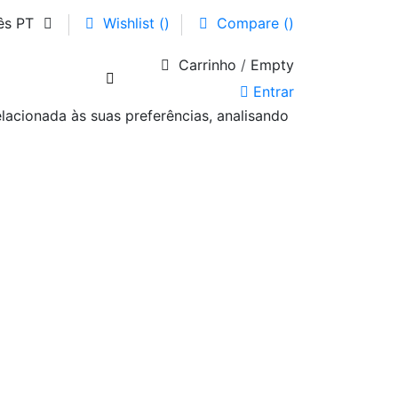
ês PT
Wishlist (
)
Compare (
)
Carrinho
/
Empty
Entrar
elacionada às suas preferências, analisando