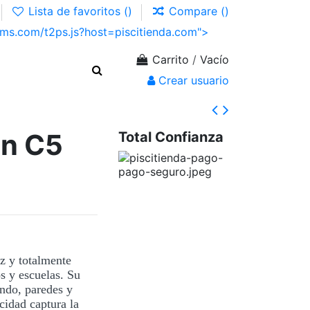
Lista de favoritos (
)
Compare (
)
Carrito
/
Vacío
Crear usuario
in C5
Total Confianza
z y totalmente
s y escuelas. Su
ondo, paredes y
acidad captura la