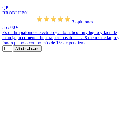
QP
RROBLUE01
3 opiniones
355,00 €
Es un limpiafondos eléctrico y automático muy ligero y fácil de
manejar, recomendado para piscinas de hasta 8 metros de largo y
fondo plano o con no más de 15º de pendiente.
Añadir al carro