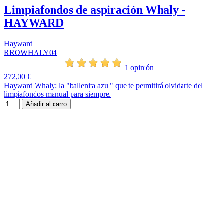
Limpiafondos de aspiración Whaly -
HAYWARD
Hayward
RROWHALY04
1 opinión
272,00 €
Hayward Whaly: la "ballenita azul" que te permitirá olvidarte del
limpiafondos manual para siempre.
Añadir al carro