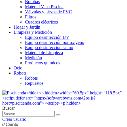
Bombas
Material Vaso Piscina
Válvulas y piezas de PVC
Filtros
Cuadros eléctricos
Hogar y Jardín
Limpieza y Medición
Equipo desinfección UV
Equipo desinfección por oxígeno
Equipo desinfección salino
Material de Limpieza
Medición
Productos químicos
Ocio
Robots
Robots
Repuestos
Buscar
Crear usuario
0
Carrito