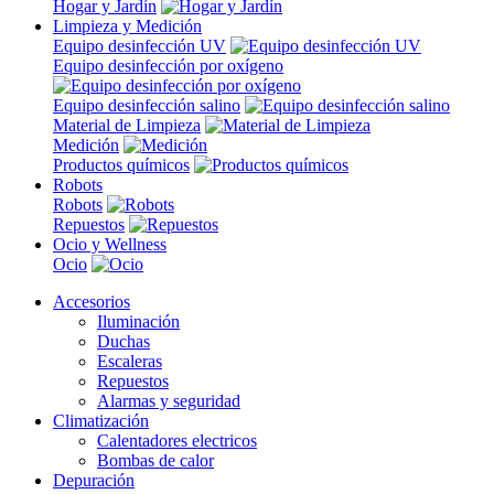
Hogar y Jardín
Limpieza y Medición
Equipo desinfección UV
Equipo desinfección por oxígeno
Equipo desinfección salino
Material de Limpieza
Medición
Productos químicos
Robots
Robots
Repuestos
Ocio y Wellness
Ocio
Accesorios
Iluminación
Duchas
Escaleras
Repuestos
Alarmas y seguridad
Climatización
Calentadores electricos
Bombas de calor
Depuración