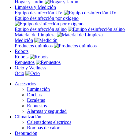
Hogar y Jardín
Limpieza y Medición
Equipo desinfección UV
Equipo desinfección por oxígeno
Equipo desinfección salino
Material de Limpieza
Medición
Productos químicos
Robots
Robots
Repuestos
Ocio y Wellness
Ocio
Accesorios
Iluminación
Duchas
Escaleras
Repuestos
Alarmas y seguridad
Climatización
Calentadores electricos
Bombas de calor
Depuración