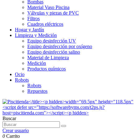
Bombas
Material Vaso Piscina
Válvulas y piezas de PVC
Filtros
Cuadros eléctricos
Hogar y Jardín
Limpieza y Medición
Equipo desinfección UV
Equipo desinfección por oxígeno
Equipo desinfección salino
Material de Limpieza
Medición
Productos químicos
Ocio
Robots
Robots
Repuestos
Buscar
Crear usuario
0
Carrito