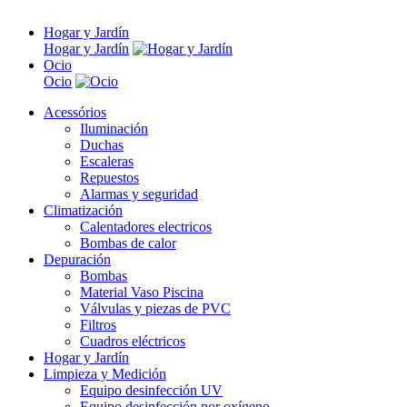
Hogar y Jardín
Hogar y Jardín
Ocio
Ocio
Acessórios
Iluminación
Duchas
Escaleras
Repuestos
Alarmas y seguridad
Climatización
Calentadores electricos
Bombas de calor
Depuración
Bombas
Material Vaso Piscina
Válvulas y piezas de PVC
Filtros
Cuadros eléctricos
Hogar y Jardín
Limpieza y Medición
Equipo desinfección UV
Equipo desinfección por oxígeno