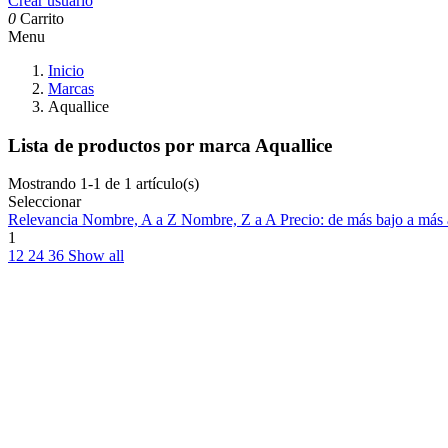
Crear usuario
0
Carrito
Menu
Inicio
Marcas
Aquallice
Lista de productos por marca Aquallice
Mostrando 1-1 de 1 artículo(s)
Seleccionar
Relevancia
Nombre, A a Z
Nombre, Z a A
Precio: de más bajo a más
1
12
24
36
Show all