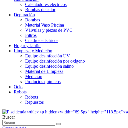
Calentadores electricos
Bombas de calor
Depuración
Bombas
Material Vaso Piscina
Válvulas y piezas de PVC
Filtros
Cuadros eléctricos
Hogar y Jardín
Limpieza y Medición
Equipo desinfección UV
Equipo desinfección por oxígeno
Equipo desinfección salino
Material de Limpieza
Medición
Productos químicos
Ocio
Robots
Robots
Repuestos
Buscar