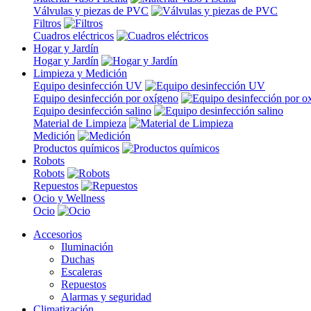
Válvulas y piezas de PVC
Filtros
Cuadros eléctricos
Hogar y Jardín
Hogar y Jardín
Limpieza y Medición
Equipo desinfección UV
Equipo desinfección por oxígeno
Equipo desinfección salino
Material de Limpieza
Medición
Productos químicos
Robots
Robots
Repuestos
Ocio y Wellness
Ocio
Accesorios
Iluminación
Duchas
Escaleras
Repuestos
Alarmas y seguridad
Climatización