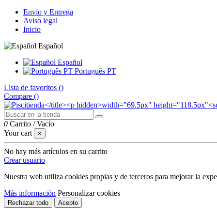
Envío y Entrega
Aviso legal
Inicio
Español
Español
Português PT
Lista de favoritos (
)
Compare (
)
0
Carrito
/
Vacío
Your cart
×
No hay más artículos en su carrito
Crear usuario
Nuestra web utiliza cookies propias y de terceros para mejorar la exp
Más información
Personalizar cookies
Rechazar todo
Acepto