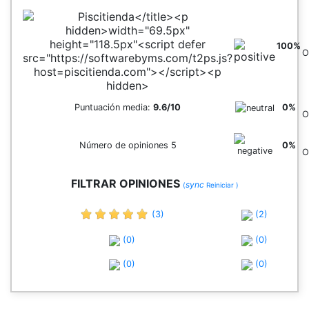
100%
O
Puntuación media:
9.6/10
0%
O
Número de opiniones 5
0%
O
FILTRAR OPINIONES
sync
(
Reiniciar )
(3)
(2)
(0)
(0)
(0)
(0)